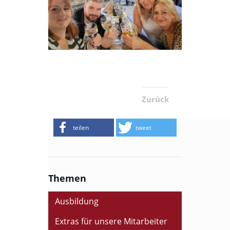
Zurück
teilen
tweet
Themen
Ausbildung
Extras für unsere Mitarbeiter