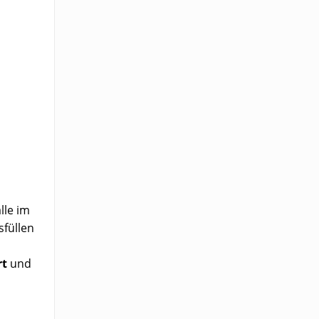
lle im
sfüllen
rt
und