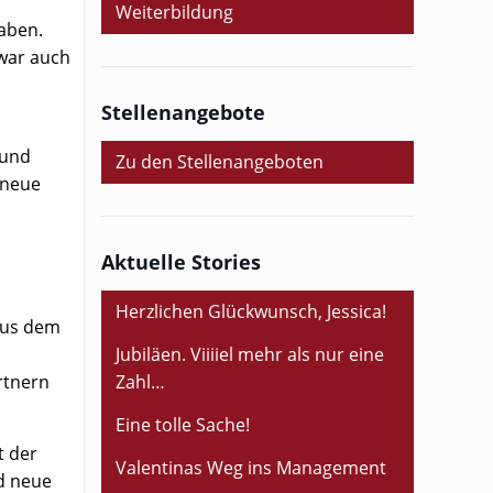
Weiterbildung
haben.
 war auch
Stellenangebote
 und
Zu den Stellenangeboten
 neue
Aktuelle Stories
Herzlichen Glückwunsch, Jessica!
 aus dem
Jubiläen. Viiiiel mehr als nur eine
rtnern
Zahl…
Eine tolle Sache!
t der
Valentinas Weg ins Management
d neue