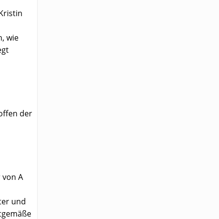
ristin
, wie
egt
offen der
 von A
ter und
itgemäße