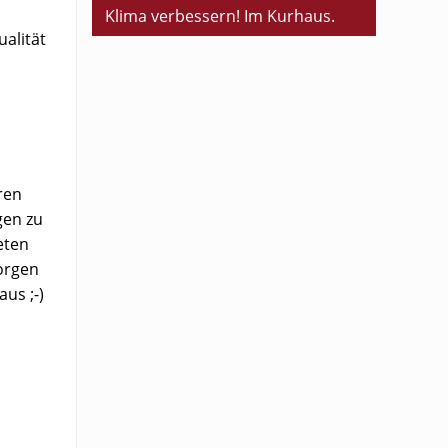
Klima verbessern! Im Kurhaus.
ualität
ren
gen zu
eten
orgen
us ;-)