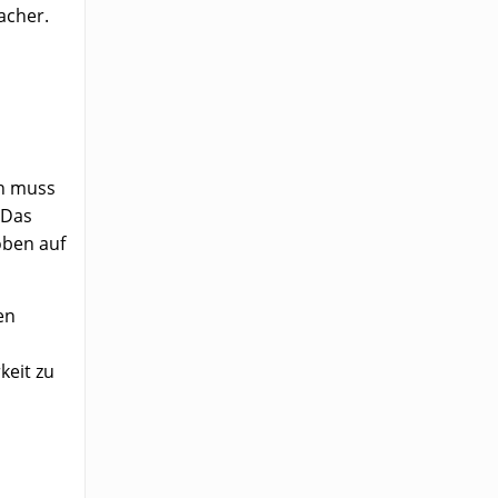
acher.
en muss
 Das
oben auf
en
keit zu