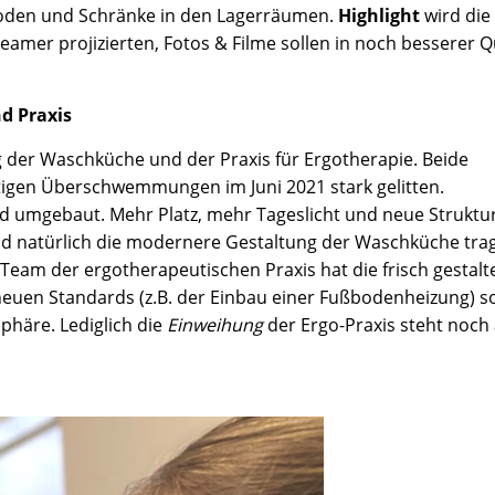
oden und Schränke in den Lagerräumen.
Highlight
wird die
Beamer projizierten, Fotos & Filme sollen in noch besserer Q
d Praxis
g der Waschküche und der Praxis für Ergotherapie. Beide
tigen Überschwemmungen im Juni 2021 stark gelitten.
d umgebaut. Mehr Platz, mehr Tageslicht und neue Struktu
nd natürlich die modernere Gestaltung der Waschküche tra
 Team der ergotherapeutischen Praxis hat die frisch gestalt
uen Standards (z.B. der Einbau einer Fußbodenheizung) s
häre. Lediglich die
Einweihung
der Ergo-Praxis steht noch a