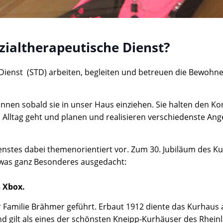
zialtherapeutische Dienst?
 Dienst (STD) arbeiten, begleiten und betreuen die Bewohn
nen sobald sie in unser Haus einziehen. Sie halten den Ko
 Alltag geht und planen und realisieren verschiedenste An
enstes dabei themenorientiert vor. Zum 30. Jubiläum des K
was ganz Besonderes ausgedacht:
s Xbox.
r Familie Brähmer geführt. Erbaut 1912 diente das Kurhaus
und gilt als eines der schönsten Kneipp-Kurhäuser des Rhein