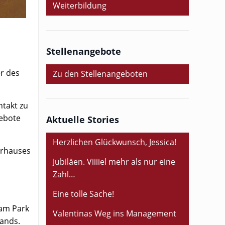
Weiterbildung
Stellenangebote
er des
Zu den Stellenangeboten
ntakt zu
gebote
Aktuelle Stories
Herzlichen Glückwunsch, Jessica!
urhauses
Jubiläen. Viiiiel mehr als nur eine
Zahl…
Eine tolle Sache!
 am Park
Valentinas Weg ins Management
lands.