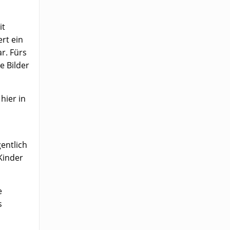
it
ert ein
r. Fürs
e Bilder
hier in
entlich
 Kinder
e
s