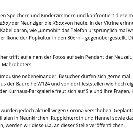
 den Speichern und Kinderzimmern und konfrontiert diese m
eboy
der Neunziger die
Xbox
von heute. In der Vitrine erinn
Kabel daran, wie „unmobil“ das Telefon ursprünglich mal wa
Ikone der Popkultur in den 80ern – gegenübergestellt. Di
er trifft auf einem der Fotos auf sein Pendant der Neuzeit, 
 – Mähroboters.
imousine nebeneinander. Besucher dürfen sich gerne mal
aus der Baureihe W124 und von dort feststellen wie hoch eig
 der Kurhaus-Parkgalerie freut sich auf Sie und Ihre Fragen.
– wurden jedoch aktuell wegen Corona verschoben. Geplant
Filialen in Neunkirchen, Ruppichteroth und Hennef sowie da
, werden wir diese u.a. an dieser Stelle veröffentlichen.